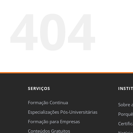
404
SERVIÇOS
INSTI
Formação Contínua
Sobre 
Especializações Pós-Universitárias
Porquê
Formação para Empresas
Certifi
Conteúdos Gratuitos