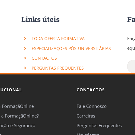
Links úteis
F
Faç
TODA OFERTA FORMATIVA
equ
ESPECIALIZAÇÕES PÓS-UNIVERSITÁRIAS
CONTACTOS
PERGUNTAS FREQUENTES
TUCIONAL
CONTACTOS
a FormaçãOnline
Fale Connosco
 a FormaçãOnline?
Carreiras
cação e Segurança
Perguntas Frequentes