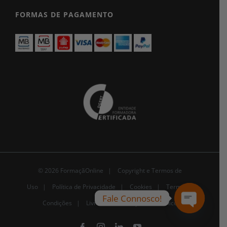
FORMAS DE PAGAMENTO
© 2026 FormaçãOnline |
Copyright e Termos de
Uso
|
Política de Privacidade
|
Cookies
|
Termos e
Fale Connosco!
Condições |
Livro de Reclamações Eletrónico
Open
chaty
Facebook
Instagram
LinkedIn
YouTube