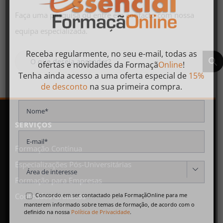
Faça uma pesquisa ou entre em contacto com nossa
equipa especializada.
Receba regularmente, no seu e-mail, todas as
ofertas
e
novidades
da
Formaçã
Online
!
Tenha ainda acesso a uma oferta especial de
15%
de desconto
na sua primeira compra.
SERVIÇOS
Formação Contínua
Especializações Pós-Universitárias

Formação para Empresas
Concordo em ser contactado pela FormaçãOnline para me
Conteúdos Gratuitos
manterem informado sobre temas de formação, de acordo com o
definido na nossa
Política de Privacidade
.