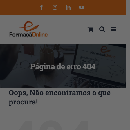
Skip
Facebook
Instagram
LinkedIn
YouTube
to
content
Página de erro 404
Oops, Não encontramos o que
procura!