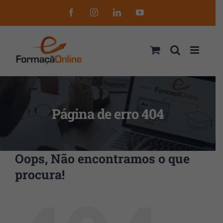
Skip
Facebook
Instagram
LinkedIn
YouTube
to
content
Página de erro 404
Oops, Não encontramos o que
procura!