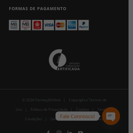
FORMAS DE PAGAMENTO
© 2026 FormaçãOnline |
Copyright e Termos de
Uso
|
Política de Privacidade
|
Cookies
|
Termos e
Fale Connosco!
Condições |
Livro de Reclamações Eletrónico
Open
chaty
Facebook
Instagram
LinkedIn
YouTube