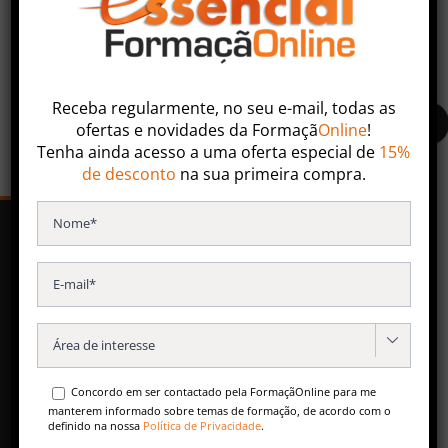
Faça uma pesquisa ou entre em contacto com nossa
equipa especializada.
Receba regularmente, no seu e-mail, todas as
ofertas
e
novidades
da
Formaçã
Online
!
Tenha ainda acesso a uma oferta especial de
15%
de desconto
na sua primeira compra.
SERVIÇOS
Formação Contínua
Especializações Pós-Universitárias

Formação para Empresas
Concordo em ser contactado pela FormaçãOnline para me
Conteúdos Gratuitos
manterem informado sobre temas de formação, de acordo com o
definido na nossa
Política de Privacidade
.