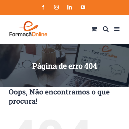
Skip
Facebook
Instagram
LinkedIn
YouTube
to
content
Página de erro 404
Oops, Não encontramos o que
procura!