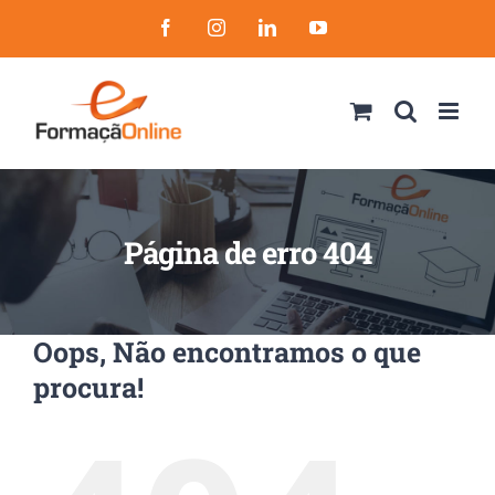
Skip
Facebook
Instagram
LinkedIn
YouTube
to
content
Página de erro 404
Oops, Não encontramos o que
procura!