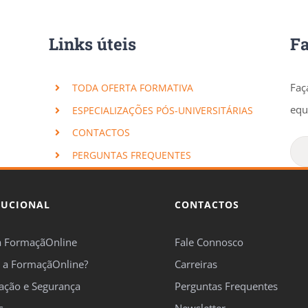
Links úteis
F
Faç
TODA OFERTA FORMATIVA
equ
ESPECIALIZAÇÕES PÓS-UNIVERSITÁRIAS
CONTACTOS
PERGUNTAS FREQUENTES
TUCIONAL
CONTACTOS
a FormaçãOnline
Fale Connosco
 a FormaçãOnline?
Carreiras
cação e Segurança
Perguntas Frequentes