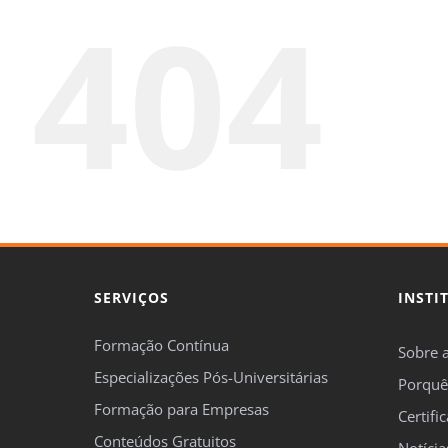
404
SERVIÇOS
INSTI
Formação Contínua
Sobre 
Especializações Pós-Universitárias
Porquê
Formação para Empresas
Certifi
Conteúdos Gratuitos