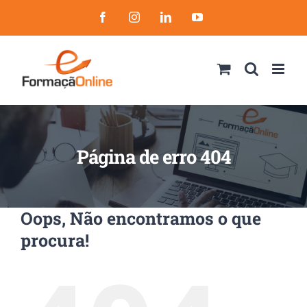
Skip
Facebook
Instagram
LinkedIn
YouTube
to
content
Página de erro 404
Oops, Não encontramos o que
procura!