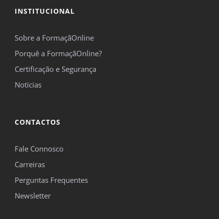
INSTITUCIONAL
*Campos obrigatórios.
Sobre a FormaçãOnline
Este site é protegido pelo reCAPTCHA e pelo Google
Política de privacidade
e
Termos de
Porquê a FormaçãOnline?
serviço
se aplicam.
Certificação e Segurança
Notícias
CONTACTOS
Fale Connosco
Carreiras
Perguntas Frequentes
Newsletter