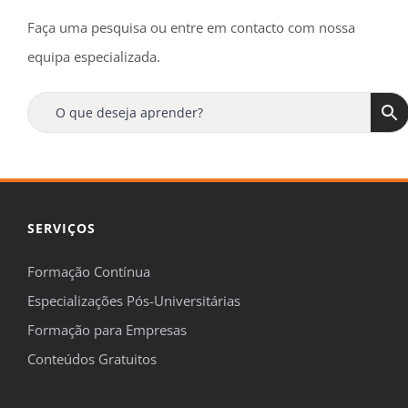
Faça uma pesquisa ou entre em contacto com nossa
equipa especializada.
Receba regularmente, no seu e-mail, todas as
ofertas
e
novidades
da
Formaçã
Online
!
Tenha ainda acesso a uma oferta especial de
15%
de desconto
na sua primeira compra.
SERVIÇOS
Formação Contínua
Especializações Pós-Universitárias

Formação para Empresas
Concordo em ser contactado pela FormaçãOnline para me
Conteúdos Gratuitos
manterem informado sobre temas de formação, de acordo com o
definido na nossa
Política de Privacidade
.