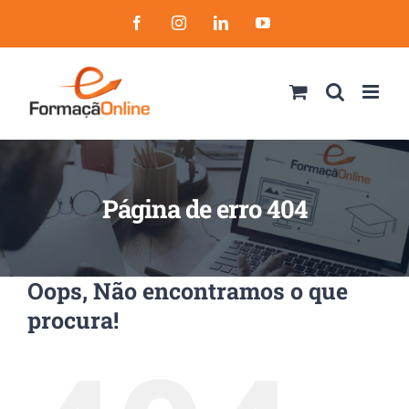
Skip
Facebook
Instagram
LinkedIn
YouTube
to
content
Página de erro 404
Oops, Não encontramos o que
procura!