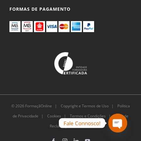
FORMAS DE PAGAMENTO
© 2026 FormaçãOnline |
Copyright e Termos de
Uso
|
Política de Privacidade
|
Cookies
|
Termos e
Fale Connosco!
Condições |
Livro de Reclamações Eletrónico
Open
chaty
Facebook
Instagram
LinkedIn
YouTube