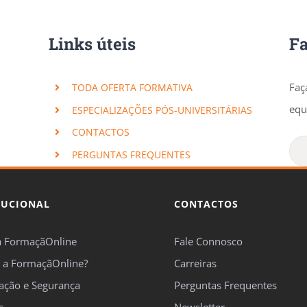
Links úteis
F
Faç
TODA OFERTA FORMATIVA
equ
ESPECIALIZAÇÕES PÓS-UNIVERSITÁRIAS
CONTACTOS
PERGUNTAS FREQUENTES
TUCIONAL
CONTACTOS
a FormaçãOnline
Fale Connosco
 a FormaçãOnline?
Carreiras
cação e Segurança
Perguntas Frequentes