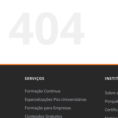
404
SERVIÇOS
INSTI
Formação Contínua
Sobre 
Especializações Pós-Universitárias
Porquê
Formação para Empresas
Certifi
Conteúdos Gratuitos