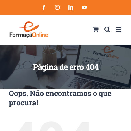
Skip
Facebook
Instagram
LinkedIn
YouTube
to
content
Página de erro 404
Oops, Não encontramos o que
procura!