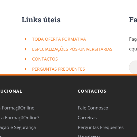
Links úteis
F
Faç
TODA OFERTA FORMATIVA
equ
ESPECIALIZAÇÕES PÓS-UNIVERSITÁRIAS
CONTACTOS
PERGUNTAS FREQUENTES
TUCIONAL
CONTACTOS
a FormaçãOnline
Fale Connosco
 a FormaçãOnline?
Carreiras
cação e Segurança
Perguntas Frequentes