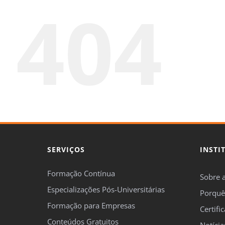
404
SERVIÇOS
INSTI
Formação Contínua
Sobre 
Especializações Pós-Universitárias
Porquê
Formação para Empresas
Certifi
Conteúdos Gratuitos