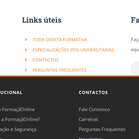
Links úteis
F
Faç
TODA OFERTA FORMATIVA
equ
ESPECIALIZAÇÕES PÓS-UNIVERSITÁRIAS
CONTACTOS
PERGUNTAS FREQUENTES
TUCIONAL
CONTACTOS
a FormaçãOnline
Fale Connosco
 a FormaçãOnline?
Carreiras
cação e Segurança
Perguntas Frequentes