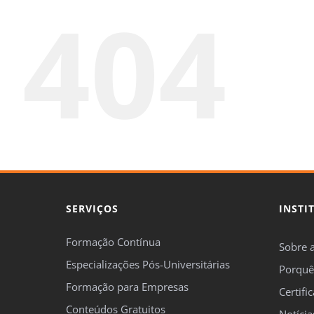
404
SERVIÇOS
INSTI
Formação Contínua
Sobre 
Especializações Pós-Universitárias
Porquê
Formação para Empresas
Certifi
Conteúdos Gratuitos