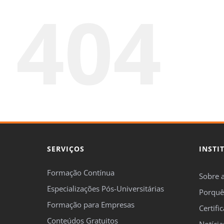
404
SERVIÇOS
INSTI
Formação Contínua
Sobre 
Especializações Pós-Universitárias
Porquê
Formação para Empresas
Certifi
Conteúdos Gratuitos