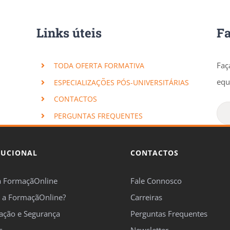
Links úteis
F
Faç
TODA OFERTA FORMATIVA
equ
ESPECIALIZAÇÕES PÓS-UNIVERSITÁRIAS
CONTACTOS
PERGUNTAS FREQUENTES
TUCIONAL
CONTACTOS
a FormaçãOnline
Fale Connosco
 a FormaçãOnline?
Carreiras
cação e Segurança
Perguntas Frequentes