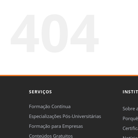
404
SERVIÇOS
INSTI
Formação Contínua
Sobre 
Especializações Pós-Universitárias
Porquê
Formação para Empresas
Certifi
Conteúdos Gratuitos