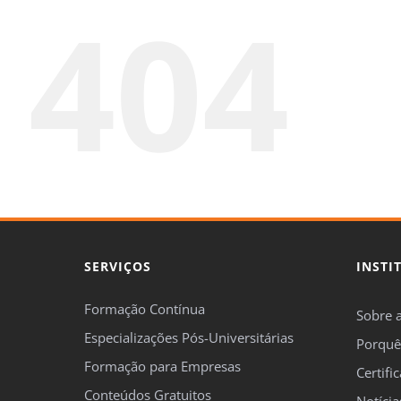
404
SERVIÇOS
INSTI
Formação Contínua
Sobre 
Especializações Pós-Universitárias
Porquê
Formação para Empresas
Certifi
Conteúdos Gratuitos