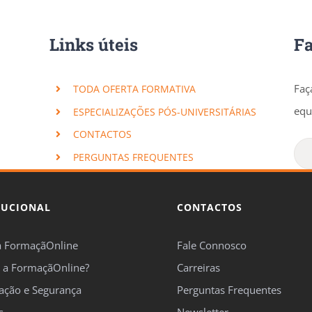
Links úteis
F
Faç
TODA OFERTA FORMATIVA
equ
ESPECIALIZAÇÕES PÓS-UNIVERSITÁRIAS
CONTACTOS
PERGUNTAS FREQUENTES
TUCIONAL
CONTACTOS
a FormaçãOnline
Fale Connosco
 a FormaçãOnline?
Carreiras
cação e Segurança
Perguntas Frequentes