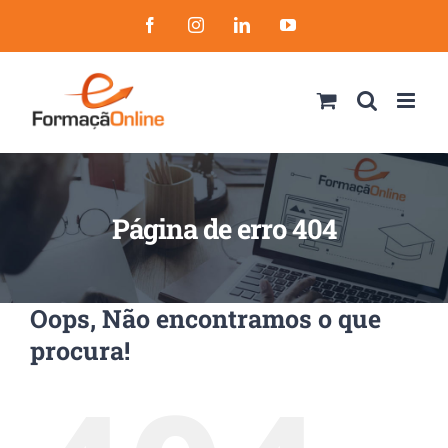
Skip
Facebook
Instagram
LinkedIn
YouTube
to
content
Página de erro 404
Oops, Não encontramos o que
procura!