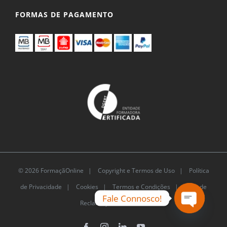
FORMAS DE PAGAMENTO
© 2026 FormaçãOnline |
Copyright e Termos de Uso
|
Política
de Privacidade
|
Cookies
|
Termos e Condições |
Livro de
Fale Connosco!
Reclamações Eletrónico
Open
Facebook
Instagram
LinkedIn
YouTube