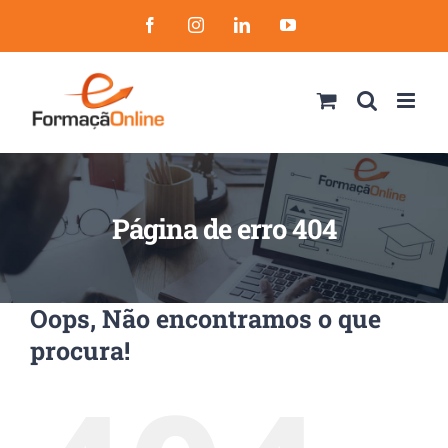
Skip
Facebook
Instagram
LinkedIn
YouTube
to
content
Página de erro 404
Oops, Não encontramos o que
procura!