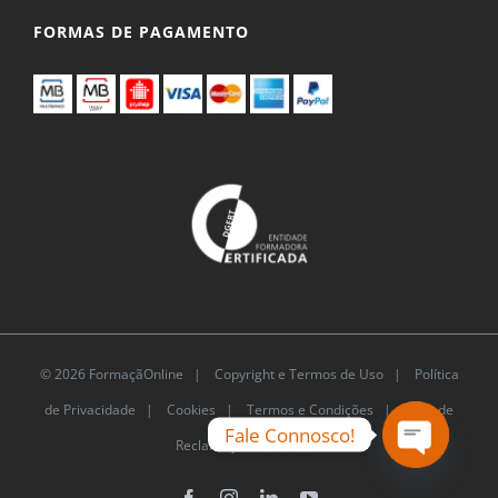
FORMAS DE PAGAMENTO
© 2026 FormaçãOnline |
Copyright e Termos de Uso
|
Política
de Privacidade
|
Cookies
|
Termos e Condições |
Livro de
Fale Connosco!
Reclamações Eletrónico
Open
chaty
Facebook
Instagram
LinkedIn
YouTube