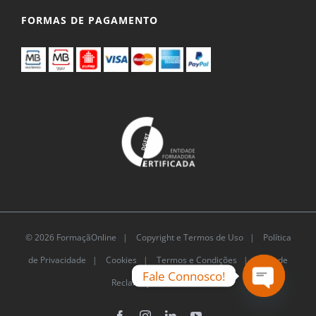
FORMAS DE PAGAMENTO
© 2026 FormaçãOnline |
Copyright e Termos de Uso
|
Política
de Privacidade
|
Cookies
|
Termos e Condições |
Livro de
Fale Connosco!
Reclamações Eletrónico
Open
chaty
Facebook
Instagram
LinkedIn
YouTube