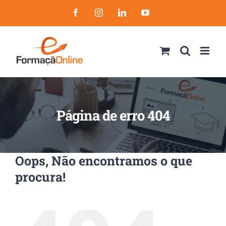
Skip
Facebook
Instagram
LinkedIn
YouTube
to
content
Página de erro 404
Oops, Não encontramos o que
procura!