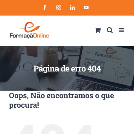
Skip
Facebook
Instagram
LinkedIn
YouTube
to
content
Página de erro 404
Oops, Não encontramos o que
procura!