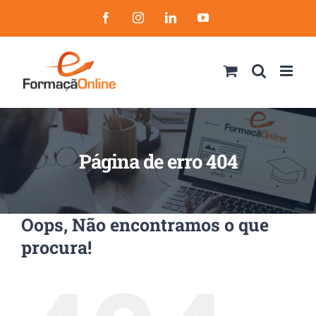
Skip
Facebook
Instagram
LinkedIn
YouTube
to
content
Página de erro 404
Oops, Não encontramos o que
procura!