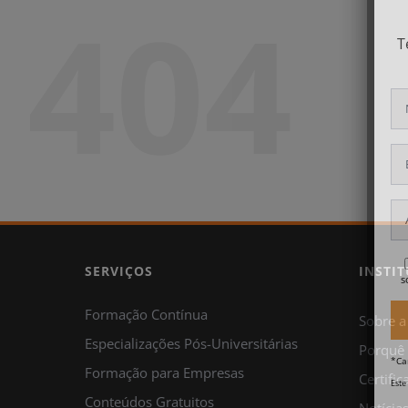
404
T
SERVIÇOS
INSTI
s
Formação Contínua
Sobre a
Especializações Pós-Universitárias
Porquê
*Ca
Formação para Empresas
Certifi
Este
Conteúdos Gratuitos