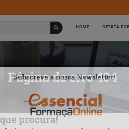
HOME
OFERTA FO
Página de erro 404
Subscreva a nossa Newsletter!
que procura!