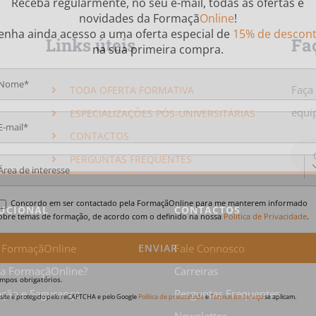
Receba regularmente, no seu e-mail, todas as
ofertas
e
novidades
da
Formaçã
Online
!
enha ainda acesso a uma oferta especial de
15% de descon
Links úteis
Fa
na sua primeira compra.
Faça
TODA OFERTA FORMATIVA
equi
ESPECIALIZAÇÕES PÓS-UNIVERSITÁRIAS
CONTACTOS
PERGUNTAS FREQUENTES
Concordo em ser contactado pela FormaçãOnline para me manterem informado
TUCIONAL
CONTACTOS
obre temas de formação, de acordo com o definido na nossa
Política de Privacidade
.
 FormaçãOnline
Fale Connosco
 a FormaçãOnline?
Carreiras
mpos obrigatórios.
cação e Segurança
Perguntas Frequentes
 site é protegido pelo reCAPTCHA e pelo Google
Política de privacidade
e
Termos de serviço
se aplicam.