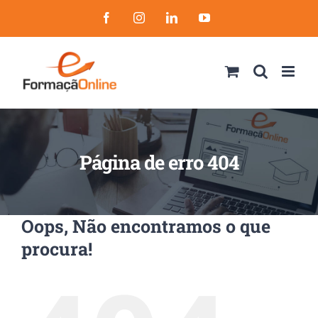
Skip
Facebook
Instagram
LinkedIn
YouTube
to
content
Página de erro 404
Oops, Não encontramos o que
procura!