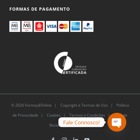
FORMAS DE PAGAMENTO
© 2026 FormaçãOnline |
Copyright e Termos de Uso
|
Política
de Privacidade
|
Cookies
|
Termos e Condições |
Livro de
Fale Connosco!
Reclamações Eletrónico
Open
Facebook
Instagram
LinkedIn
YouTube