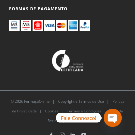
FORMAS DE PAGAMENTO
© 2026 FormaçãOnline |
Copyright e Termos de Uso
|
Política
de Privacidade
|
Cookies
|
Termos e Condições |
Livro de
Fale Connosco!
Reclamações Eletrónico
Open
Facebook
Instagram
LinkedIn
YouTube