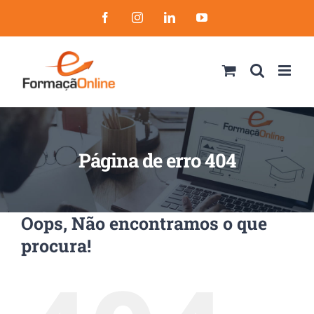
Skip
Facebook
Instagram
LinkedIn
YouTube
to
content
Página de erro 404
Oops, Não encontramos o que
procura!