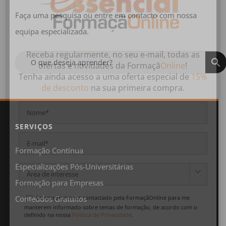
Faça uma pesquisa ou entre em contacto com nossa
equipa especializada.
Receba regularmente, no seu e-mail, todas as
ofertas
e
novidades
da
Formaçã
Online
!
Tenha ainda acesso a uma oferta especial de
15%
de desconto
na sua primeira compra.
SERVIÇOS
Formação Contínua
Especializações Pós-Universitárias

Formação para Empresas
Concordo em ser contactado pela FormaçãOnline para me
Conteúdos Gratuitos
manterem informado sobre temas de formação, de acordo com o
definido na nossa
Política de Privacidade
.