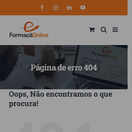
Skip
Facebook
Instagram
LinkedIn
YouTube
to
content
Página de erro 404
Oops, Não encontramos o que
procura!