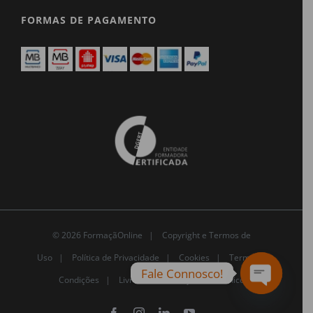
FORMAS DE PAGAMENTO
© 2026 FormaçãOnline |
Copyright e Termos de
Uso
|
Política de Privacidade
|
Cookies
|
Termos e
Fale Connosco!
Condições |
Livro de Reclamações Eletrónico
Open
chaty
Facebook
Instagram
LinkedIn
YouTube