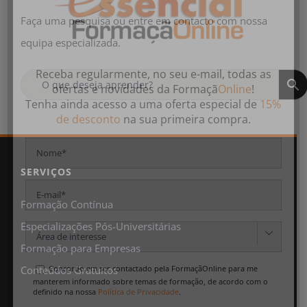
Faça uma pesquisa ou entre em contacto com nossa
equipa especializada.
Receba regularmente, no seu e-mail, todas as
ofertas
e
novidades
da
Formaçã
Online
!
Tenha ainda acesso a uma oferta especial de
15%
de desconto
na sua primeira compra.
SERVIÇOS
Formação Contínua
Especializações Pós-Universitárias

Formação para Empresas
Concordo em ser contactado pela FormaçãOnline para me
Conteúdos Gratuitos
manterem informado sobre temas de formação, de acordo com o
definido na nossa
Política de Privacidade
.