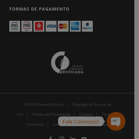
FORMAS DE PAGAMENTO
© 2026 FormaçãOnline |
Copyright e Termos de
Uso
|
Política de Privacidade
|
Cookies
|
Termos e
Fale Connosco!
Condições |
Livro de Reclamações Eletrónico
Open
chaty
Facebook
Instagram
LinkedIn
YouTube