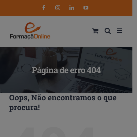
Skip
Facebook
Instagram
LinkedIn
YouTube
to
content
Página de erro 404
Oops, Não encontramos o que
procura!