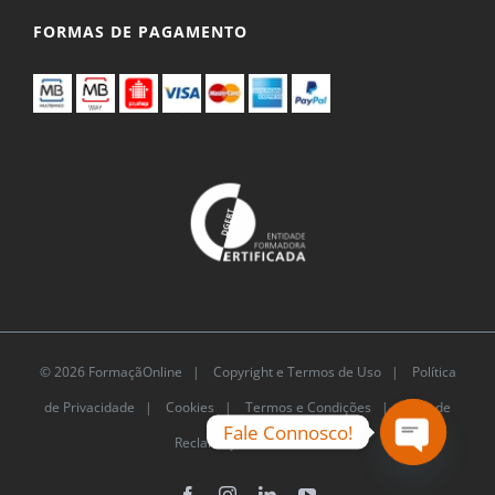
FORMAS DE PAGAMENTO
© 2026 FormaçãOnline |
Copyright e Termos de Uso
|
Política
de Privacidade
|
Cookies
|
Termos e Condições |
Livro de
Fale Connosco!
Reclamações Eletrónico
Open
Facebook
Instagram
LinkedIn
YouTube