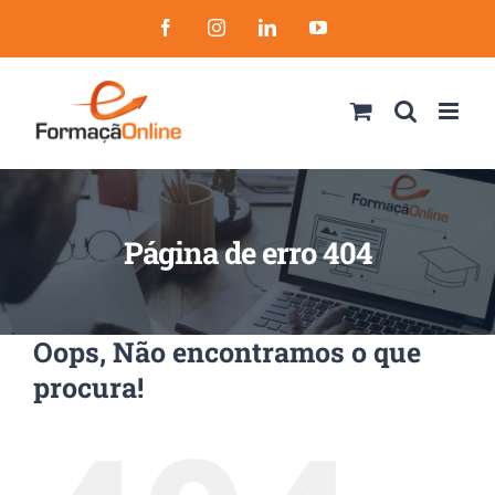
Skip
Facebook
Instagram
LinkedIn
YouTube
to
content
Página de erro 404
Oops, Não encontramos o que
procura!