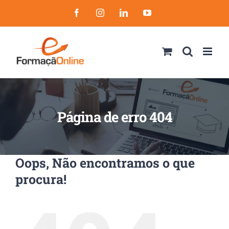
Skip
Facebook
Instagram
LinkedIn
YouTube
to
content
Página de erro 404
Oops, Não encontramos o que
procura!