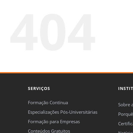
404
SERVIÇOS
INSTI
Formação Contínua
Sobre 
Especializações Pós-Universitárias
Porquê
Formação para Empresas
Certifi
Conteúdos Gratuitos