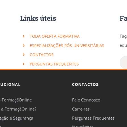
Links úteis
F
Faç
TODA OFERTA FORMATIVA
equ
ESPECIALIZAÇÕES PÓS-UNIVERSITÁRIAS
CONTACTOS
PERGUNTAS FREQUENTES
TUCIONAL
CONTACTOS
a FormaçãOnline
Fale Connosco
 a FormaçãOnline?
Carreiras
cação e Segurança
Perguntas Frequentes