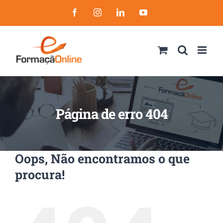
Skip
Facebook
Instagram
LinkedIn
YouTube
to
content
Página de erro 404
Oops, Não encontramos o que
procura!