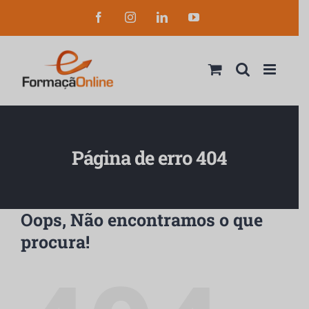
Skip
Facebook
Instagram
LinkedIn
YouTube
to
content
Página de erro 404
Oops, Não encontramos o que
procura!