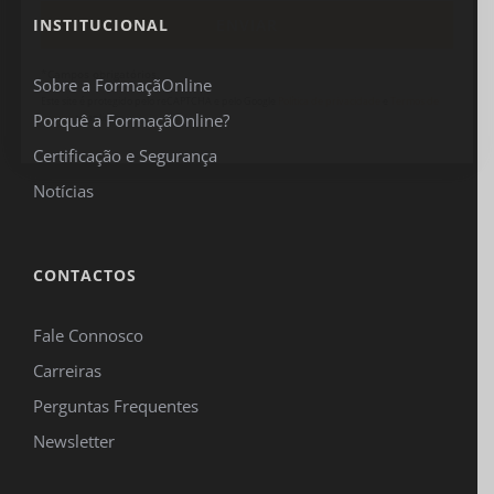
INSTITUCIONAL
*Campos obrigatórios.
Sobre a FormaçãOnline
Este site é protegido pelo reCAPTCHA e pelo Google
Política de privacidade
e
Termos de
Porquê a FormaçãOnline?
serviço
se aplicam.
Certificação e Segurança
Notícias
CONTACTOS
Fale Connosco
Carreiras
Perguntas Frequentes
Newsletter