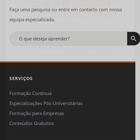
Faça uma pesquisa ou entre em contacto com nossa
equipa especializada.
Receba regularmente, no seu e-mail, todas as
ofertas
e
novidades
da
Formaçã
Online
!
Tenha ainda acesso a uma oferta especial de
15%
de desconto
na sua primeira compra.
SERVIÇOS
Formação Contínua
Especializações Pós-Universitárias

Formação para Empresas
Concordo em ser contactado pela FormaçãOnline para me
Conteúdos Gratuitos
manterem informado sobre temas de formação, de acordo com o
definido na nossa
Política de Privacidade
.