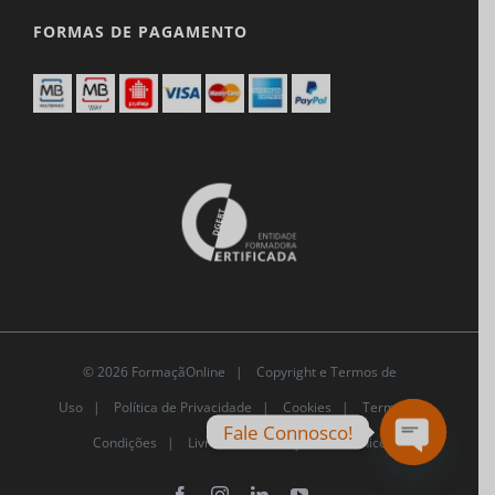
FORMAS DE PAGAMENTO
© 2026 FormaçãOnline |
Copyright e Termos de
Uso
|
Política de Privacidade
|
Cookies
|
Termos e
Fale Connosco!
Condições |
Livro de Reclamações Eletrónico
Open
chaty
Facebook
Instagram
LinkedIn
YouTube