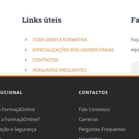
Links úteis
F
Faç
TODA OFERTA FORMATIVA
equ
ESPECIALIZAÇÕES PÓS-UNIVERSITÁRIAS
CONTACTOS
PERGUNTAS FREQUENTES
TUCIONAL
CONTACTOS
a FormaçãOnline
Fale Connosco
 a FormaçãOnline?
Carreiras
cação e Segurança
Perguntas Frequentes