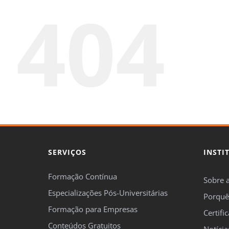
404
SERVIÇOS
INSTI
Formação Contínua
Sobre 
Especializações Pós-Universitárias
Porquê
Formação para Empresas
Certifi
Conteúdos Gratuitos