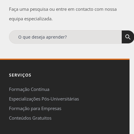
Faça uma pesquisa ou entre em contacto com nossa
equipa especializada.
Receba regularmente, no seu e-mail, todas as
ofertas
e
novidades
da
Formaçã
Online
!
Tenha ainda acesso a uma oferta especial de
15%
de desconto
na sua primeira compra.
SERVIÇOS
Formação Contínua
Especializações Pós-Universitárias

Formação para Empresas
Concordo em ser contactado pela FormaçãOnline para me
Conteúdos Gratuitos
manterem informado sobre temas de formação, de acordo com o
definido na nossa
Política de Privacidade
.