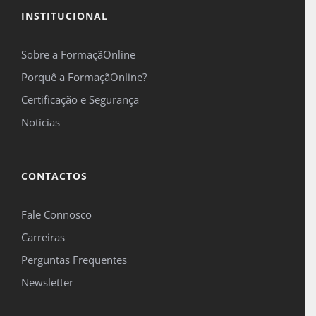
INSTITUCIONAL
*Campos obrigatórios.
Sobre a FormaçãOnline
Este site é protegido pelo reCAPTCHA e pelo Google
Política de privacidade
e
Termos de
Porquê a FormaçãOnline?
serviço
se aplicam.
Certificação e Segurança
Notícias
CONTACTOS
Fale Connosco
Carreiras
Perguntas Frequentes
Newsletter