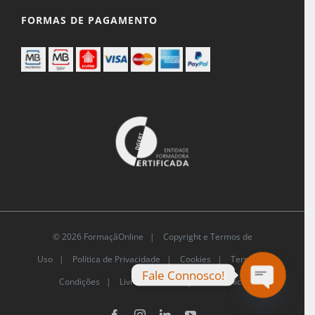
FORMAS DE PAGAMENTO
© 2026 FormaçãOnline |
Copyright e Termos de
Uso
|
Política de Privacidade
|
Cookies
|
Termos e
Fale Connosco!
Condições |
Livro de Reclamações Eletrónico
Open
chaty
Facebook
Instagram
LinkedIn
YouTube