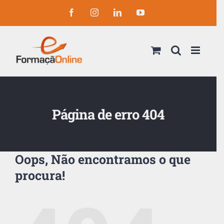
Skip
Facebook
Instagram
LinkedIn
YouTube
to
content
Página de erro 404
Oops, Não encontramos o que
procura!