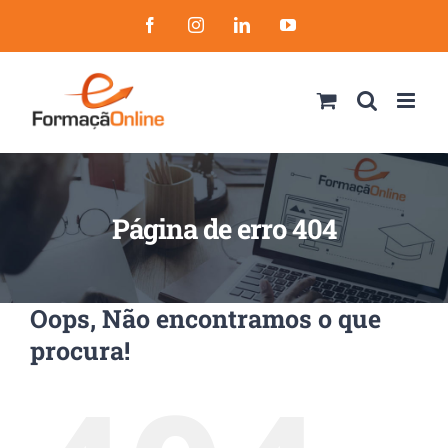
Skip
Facebook
Instagram
LinkedIn
YouTube
to
content
Página de erro 404
Oops, Não encontramos o que
procura!