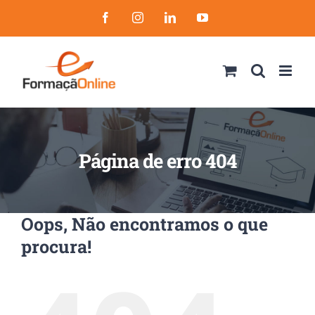
Skip
Facebook
Instagram
LinkedIn
YouTube
to
content
Página de erro 404
Oops, Não encontramos o que
procura!