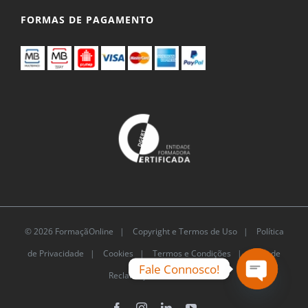
FORMAS DE PAGAMENTO
© 2026 FormaçãOnline |
Copyright e Termos de Uso
|
Política
de Privacidade
|
Cookies
|
Termos e Condições |
Livro de
Fale Connosco!
Reclamações Eletrónico
Open
chaty
Facebook
Instagram
LinkedIn
YouTube