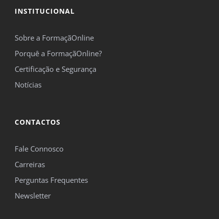
INSTITUCIONAL
*Campos obrigatórios.
Sobre a FormaçãOnline
Este site é protegido pelo reCAPTCHA e pelo Google
Política de privacidade
e
Termos de
Porquê a FormaçãOnline?
serviço
se aplicam.
Certificação e Segurança
Notícias
CONTACTOS
Fale Connosco
Carreiras
Perguntas Frequentes
Newsletter