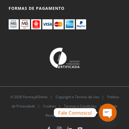
FORMAS DE PAGAMENTO
© 2026 FormaçãOnline |
Copyright e Termos de
Uso
|
Política de Privacidade
|
Cookies
|
Termos e
Fale Connosco!
Condições |
Livro de Reclamações Eletrónico
Open
chaty
Facebook
Instagram
LinkedIn
YouTube