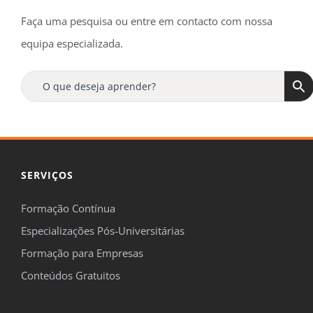
Faça uma pesquisa ou entre em contacto com nossa
equipa especializada.
Receba regularmente, no seu e-mail, todas as
ofertas
e
novidades
da
Formaçã
Online
!
Tenha ainda acesso a uma oferta especial de
15%
de desconto
na sua primeira compra.
SERVIÇOS
Formação Contínua
Especializações Pós-Universitárias

Formação para Empresas
Concordo em ser contactado pela FormaçãOnline para me
Conteúdos Gratuitos
manterem informado sobre temas de formação, de acordo com o
definido na nossa
Política de Privacidade
.