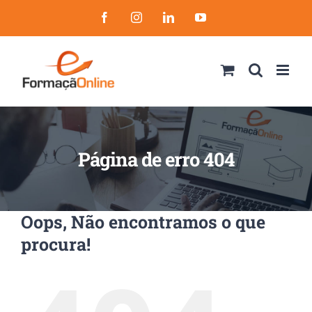
Skip
Facebook
Instagram
LinkedIn
YouTube
to
content
Página de erro 404
Oops, Não encontramos o que
procura!