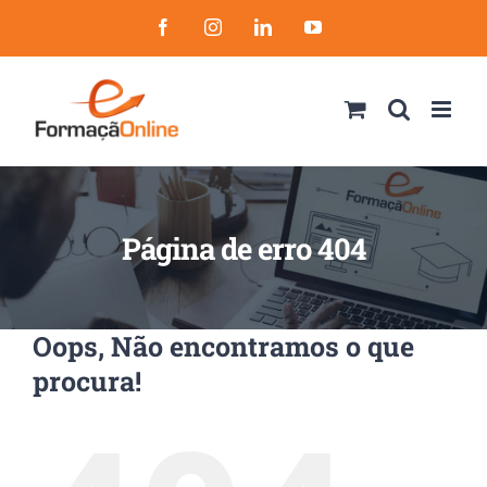
Skip
Facebook
Instagram
LinkedIn
YouTube
to
content
Página de erro 404
Oops, Não encontramos o que
procura!