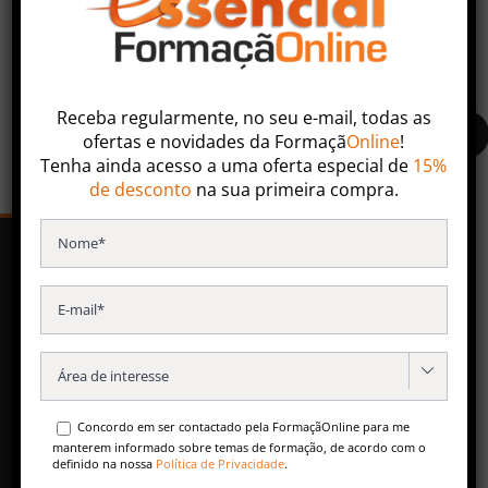
Faça uma pesquisa ou entre em contacto com nossa
equipa especializada.
Receba regularmente, no seu e-mail, todas as
ofertas
e
novidades
da
Formaçã
Online
!
Tenha ainda acesso a uma oferta especial de
15%
de desconto
na sua primeira compra.
SERVIÇOS
Formação Contínua
Especializações Pós-Universitárias

Formação para Empresas
Concordo em ser contactado pela FormaçãOnline para me
Conteúdos Gratuitos
manterem informado sobre temas de formação, de acordo com o
definido na nossa
Política de Privacidade
.