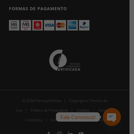
FORMAS DE PAGAMENTO
© 2026 FormaçãOnline |
Copyright e Termos de
Uso
|
Política de Privacidade
|
Cookies
|
Termos e
Fale Connosco!
Condições |
Livro de Reclamações Eletrónico
Open
chaty
Facebook
Instagram
LinkedIn
YouTube