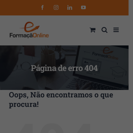
Skip
Facebook
Instagram
LinkedIn
YouTube
to
content
Página de erro 404
Oops, Não encontramos o que
procura!