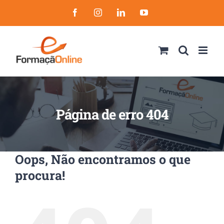
Skip
Facebook
Instagram
LinkedIn
YouTube
to
content
Página de erro 404
Oops, Não encontramos o que
procura!