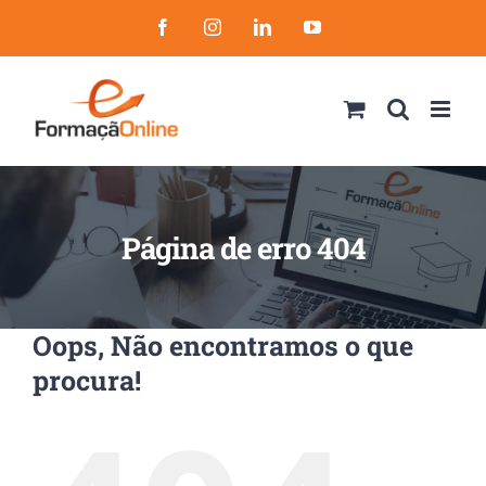
Skip
Facebook
Instagram
LinkedIn
YouTube
to
content
Página de erro 404
Oops, Não encontramos o que
procura!