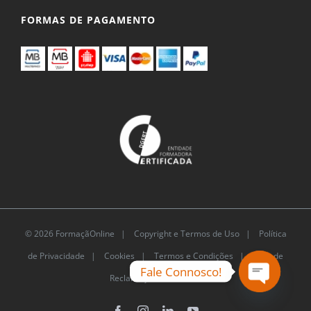
FORMAS DE PAGAMENTO
© 2026 FormaçãOnline |
Copyright e Termos de Uso
|
Política
de Privacidade
|
Cookies
|
Termos e Condições |
Livro de
Fale Connosco!
Reclamações Eletrónico
Open
chaty
Facebook
Instagram
LinkedIn
YouTube