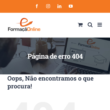
Skip
Facebook
Instagram
LinkedIn
YouTube
to
content
Página de erro 404
Oops, Não encontramos o que
procura!