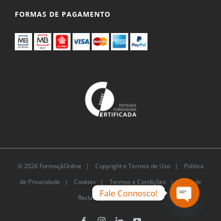
FORMAS DE PAGAMENTO
© 2026 FormaçãOnline |
Copyright e Termos de Uso
|
Política
de Privacidade
|
Cookies
|
Termos e Condições |
Livro de
Fale Connosco!
Reclamações Eletrónico
Open
chaty
Facebook
Instagram
LinkedIn
YouTube