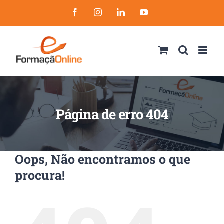
Skip
Facebook
Instagram
LinkedIn
YouTube
to
content
Página de erro 404
Oops, Não encontramos o que
procura!