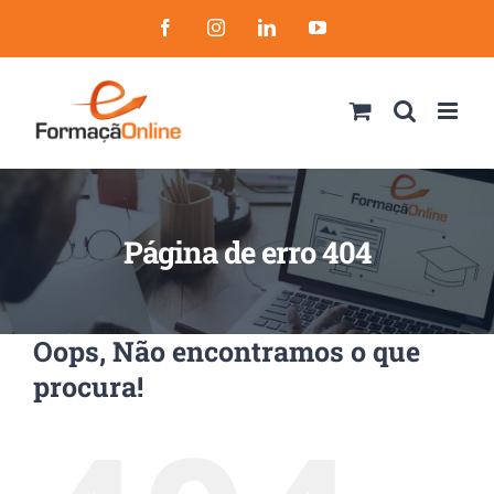
Skip
Facebook
Instagram
LinkedIn
YouTube
to
content
Página de erro 404
Oops, Não encontramos o que
procura!