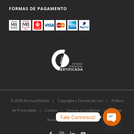
FORMAS DE PAGAMENTO
© 2026 FormaçãOnline |
Copyright e Termos de Uso
|
Política
de Privacidade
|
Cookies
|
Termos e Condições |
Livro de
Fale Connosco!
Reclamações Eletrónico
Open
chaty
Facebook
Instagram
LinkedIn
YouTube