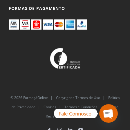
FORMAS DE PAGAMENTO
© 2026 FormaçãOnline |
Copyright e Termos de Uso
|
Política
de Privacidade
|
Cookies
|
Termos e Condições |
Livro de
Fale Connosco!
Reclamações Eletrónico
Open
Facebook
Instagram
LinkedIn
YouTube