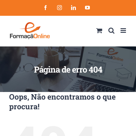
Skip
Facebook
Instagram
LinkedIn
YouTube
to
content
Página de erro 404
Oops, Não encontramos o que
procura!