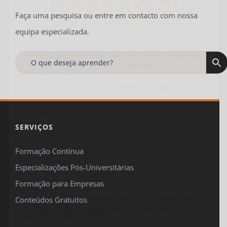
Faça uma pesquisa ou entre em contacto com nossa
equipa especializada.
Receba regularmente, no seu e-mail, todas as
ofertas
e
novidades
da
Formaçã
Online
!
Tenha ainda acesso a uma oferta especial de
15%
de desconto
na sua primeira compra.
SERVIÇOS
Formação Contínua
Especializações Pós-Universitárias

Formação para Empresas
Concordo em ser contactado pela FormaçãOnline para me
Conteúdos Gratuitos
manterem informado sobre temas de formação, de acordo com o
definido na nossa
Política de Privacidade
.