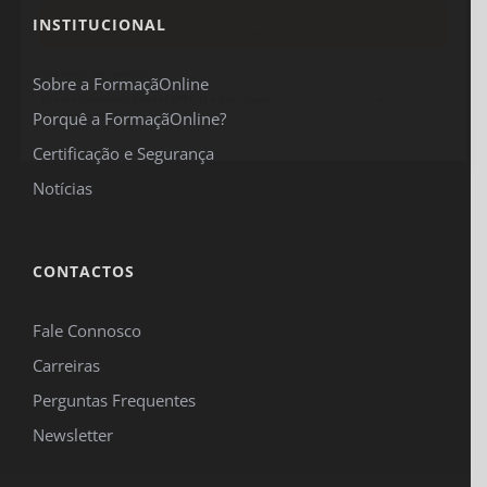
INSTITUCIONAL
*Campos obrigatórios.
Sobre a FormaçãOnline
Este site é protegido pelo reCAPTCHA e pelo Google
Política de privacidade
e
Termos de
Porquê a FormaçãOnline?
serviço
se aplicam.
Certificação e Segurança
Notícias
CONTACTOS
Fale Connosco
Carreiras
Perguntas Frequentes
Newsletter