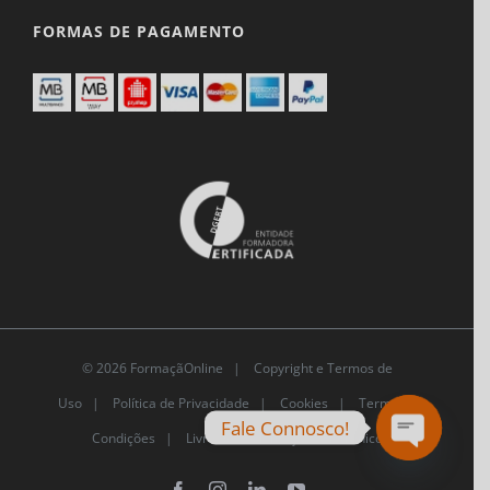
FORMAS DE PAGAMENTO
© 2026 FormaçãOnline |
Copyright e Termos de
Uso
|
Política de Privacidade
|
Cookies
|
Termos e
Fale Connosco!
Condições |
Livro de Reclamações Eletrónico
Open
chaty
Facebook
Instagram
LinkedIn
YouTube