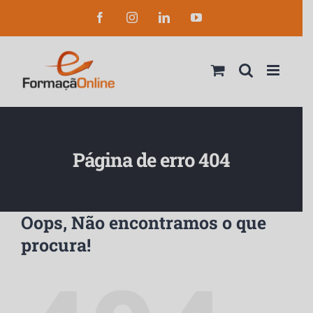
Skip
Facebook
Instagram
LinkedIn
YouTube
to
content
Página de erro 404
Oops, Não encontramos o que
procura!