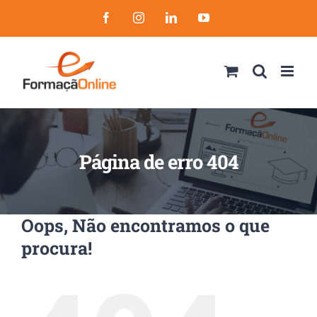
Skip
Facebook
Instagram
LinkedIn
YouTube
to
content
Página de erro 404
Oops, Não encontramos o que
procura!