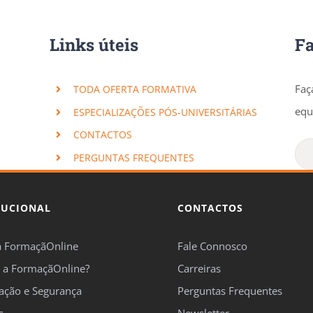
Links úteis
F
Faç
TODA OFERTA FORMATIVA
equ
ESPECIALIZAÇÕES PÓS-UNIVERSITÁRIAS
CONTACTOS
PERGUNTAS FREQUENTES
TUCIONAL
CONTACTOS
a FormaçãOnline
Fale Connosco
 a FormaçãOnline?
Carreiras
cação e Segurança
Perguntas Frequentes