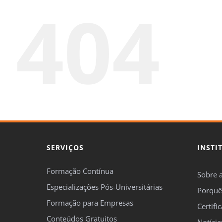
404
SERVIÇOS
INSTI
Formação Contínua
Sobre 
Especializações Pós-Universitárias
Porquê
Formação para Empresas
Certifi
Conteúdos Gratuitos