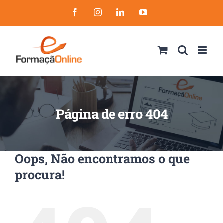
Skip
Facebook
Instagram
LinkedIn
YouTube
to
content
Página de erro 404
Oops, Não encontramos o que
procura!