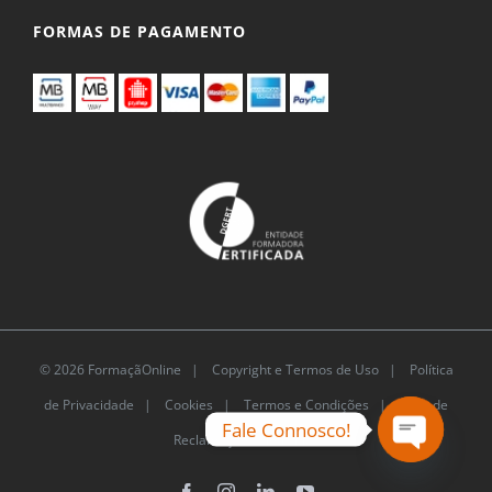
FORMAS DE PAGAMENTO
© 2026 FormaçãOnline |
Copyright e Termos de Uso
|
Política
de Privacidade
|
Cookies
|
Termos e Condições |
Livro de
Fale Connosco!
Reclamações Eletrónico
Open
Facebook
Instagram
LinkedIn
YouTube