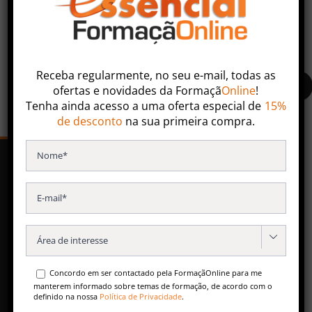
Faça uma pesquisa ou entre em contacto com nossa
equipa especializada.
Receba regularmente, no seu e-mail, todas as
ofertas
e
novidades
da
Formaçã
Online
!
Tenha ainda acesso a uma oferta especial de
15%
de desconto
na sua primeira compra.
SERVIÇOS
Formação Contínua
Especializações Pós-Universitárias

Formação para Empresas
Concordo em ser contactado pela FormaçãOnline para me
Conteúdos Gratuitos
manterem informado sobre temas de formação, de acordo com o
definido na nossa
Política de Privacidade
.