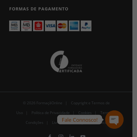
FORMAS DE PAGAMENTO
© 2026 FormaçãOnline |
Copyright e Termos de
Uso
|
Política de Privacidade
|
Cookies
|
Termos e
Fale Connosco!
Condições |
Livro de Reclamações Eletrónico
Open
chaty
Facebook
Instagram
LinkedIn
YouTube