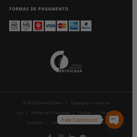
FORMAS DE PAGAMENTO
© 2026 FormaçãOnline |
Copyright e Termos de
Uso
|
Política de Privacidade
|
Cookies
|
Termos e
Fale Connosco!
Condições |
Livro de Reclamações Eletrónico
Open
chaty
Facebook
Instagram
LinkedIn
YouTube