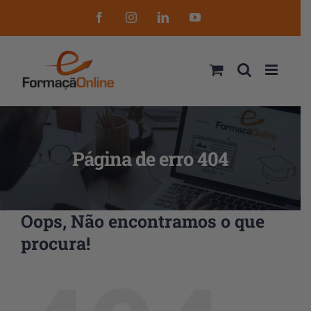
Skip
Facebook
Instagram
LinkedIn
YouTube
to
content
Página de erro 404
Oops, Não encontramos o que
procura!