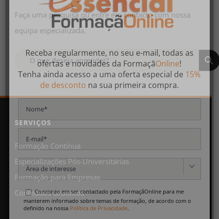
Faça uma pesquisa ou entre em contacto com nossa
equipa especializada.
Receba regularmente, no seu e-mail, todas as
ofertas
e
novidades
da
Formaçã
Online
!
Tenha ainda acesso a uma oferta especial de
15%
de desconto
na sua primeira compra.
SERVIÇOS
Formação Contínua
Especializações Pós-Universitárias

Formação para Empresas
Concordo em ser contactado pela FormaçãOnline para me
Conteúdos Gratuitos
manterem informado sobre temas de formação, de acordo com o
definido na nossa
Política de Privacidade
.