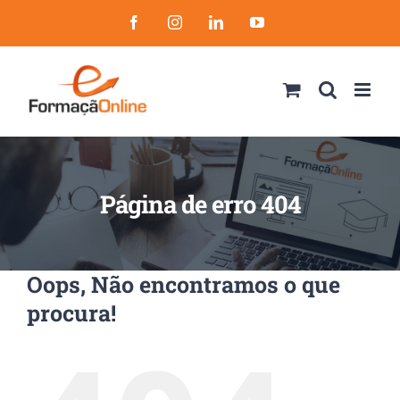
Skip
Facebook
Instagram
LinkedIn
YouTube
to
content
Página de erro 404
Oops, Não encontramos o que
procura!